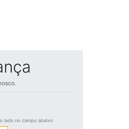
ança
nosco.
ao lado no campo abaixo