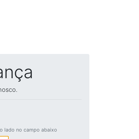
ança
nosco.
ao lado no campo abaixo