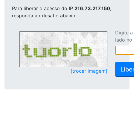
Para liberar o acesso
do IP
216.73.217.150
,
responda ao desafio abaixo.
Digite 
lado no
[trocar imagem]