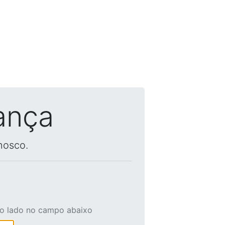
ança
nosco.
ao lado no campo abaixo