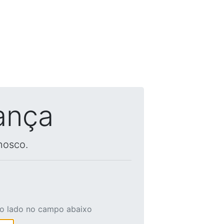
ança
nosco.
ao lado no campo abaixo