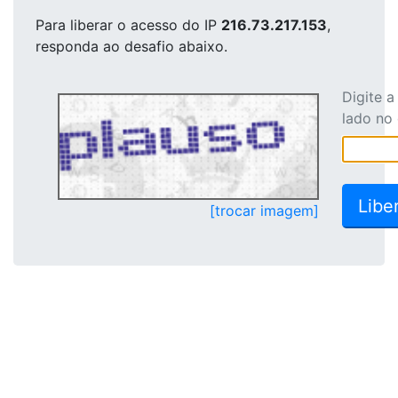
Para liberar o acesso
do IP
216.73.217.153
,
responda ao desafio abaixo.
Digite 
lado no
[trocar imagem]