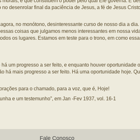
s morais, e que constituem o poder pelo qual Ele governa. É de
o desenrolar final da paciência de Jesus, a fé de Jesus Cristo,
agora, no monótono, desinteressante curso de nosso dia a dia. 
nessas coisas que julgamos menos interessantes em nossa vida
todos os lugares. Estamos em teste para o trono, em como essa
há um progresso a ser feito, e enquanto houver oportunidade of
 não há mais progresso a ser feito. Há uma oportunidade hoje. 
rações para o chamado, para a voz, que é, Hoje!
munha e um testemunho”, em Jan -Fev 1937, vol. 16-1
Fale Conosco