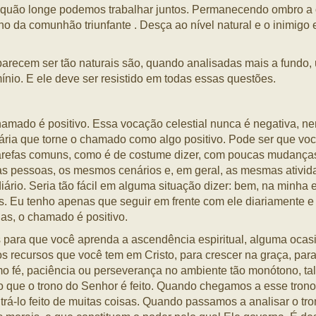
o quão longe podemos trabalhar juntos. Permanecendo ombro a 
da comunhão triunfante . Desça ao nível natural e o inimigo em
parecem ser tão naturais são, quando analisadas mais a fundo,
nio. E ele deve ser resistido em todas essas questões.
amado é positivo. Essa vocação celestial nunca é negativa, ne
ária que torne o chamado como algo positivo. Pode ser que vo
 as tarefas comuns, como é de costume dizer, com poucas mudan
pessoas, os mesmos cenários e, em geral, as mesmas atividad
iário. Seria tão fácil em alguma situação dizer: bem, na minha
es. Eu tenho apenas que seguir em frente com ele diariamente 
as, o chamado é positivo.
 para que você aprenda a ascendência espiritual, alguma ocasi
s recursos que você tem em Cristo, para crescer na graça, par
o fé, paciência ou perseverança no ambiente tão monótono, tal
o que o trono do Senhor é feito. Quando chegamos a esse tron
rá-lo feito de muitas coisas. Quando passamos a analisar o tro