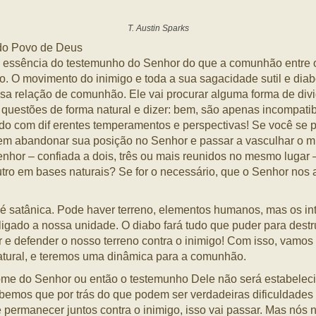
T. Austin Sparks
 do Povo de Deus
a essência do testemunho do Senhor do que a comunhão entre 
o. O movimento do inimigo e toda a sua sagacidade sutil e dia
sa relação de comunhão. Ele vai procurar alguma forma de dividi
s questões de forma natural e dizer: bem, são apenas incompati
do com dif erentes temperamentos e perspectivas! Se você se p
 bem abandonar sua posição no Senhor e passar a vasculhar 
Senhor – confiada a dois, três ou mais reunidos no mesmo luga
tro em bases naturais? Se for o necessário, que o Senhor nos
 satânica. Pode haver terreno, elementos humanos, mas os in
igado a nossa unidade. O diabo fará tudo que puder para destru
 defender o nosso terreno contra o inimigo! Com isso, vamos t
tural, e teremos uma dinâmica para a comunhão.
me do Senhor ou então o testemunho Dele não será estabeleci
bemos que por trás do que podem ser verdadeiras dificuldades 
 permanecer juntos contra o inimigo, isso vai passar. Mas nós