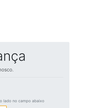
ança
nosco.
ao lado no campo abaixo