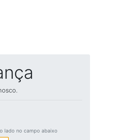
ança
nosco.
ao lado no campo abaixo