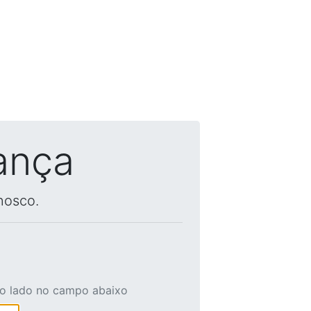
ança
nosco.
ao lado no campo abaixo