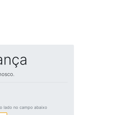
ança
nosco.
ao lado no campo abaixo