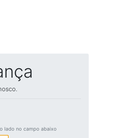
ança
nosco.
ao lado no campo abaixo