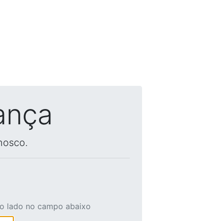
ança
nosco.
ao lado no campo abaixo