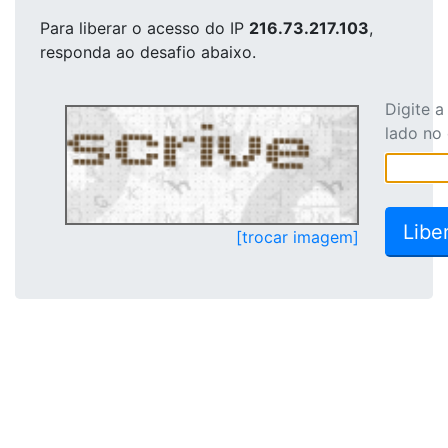
Para liberar o acesso
do IP
216.73.217.103
,
responda ao desafio abaixo.
Digite 
lado no
[trocar imagem]