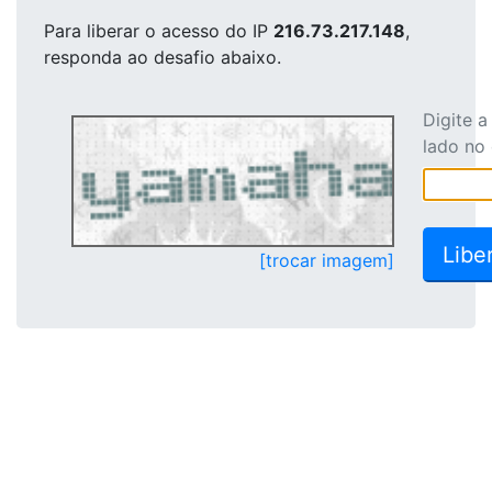
Para liberar o acesso
do IP
216.73.217.148
,
responda ao desafio abaixo.
Digite 
lado no
[trocar imagem]